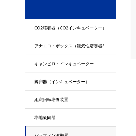
CO2培養器（CO2インキュベーター）
アナエロ・ボックス（嫌気性培養器/
嫌気性インキュベーター）
キャンピロ・インキュベーター
孵卵器（インキュベーター）
組織回転培養装置
培地凝固器
パラフィン溶融器