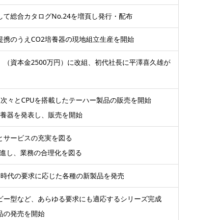
て総合カタログNo.24を増頁し発行・配布
携のうえCO2培養器の現地組立生産を開始
（資本金2500万円）に改組、初代社長に平澤喜久雄が
次々とCPUを搭載したテーハー製品の販売を開始
培養器を発表し、販売を開始
とサービスの充実を図る
推進し、業務の合理化を図る
、時代の要求に応じた各種の新製品を発売
ベビー型など、あらゆる要求にも適応するシリーズ完成
品の発売を開始