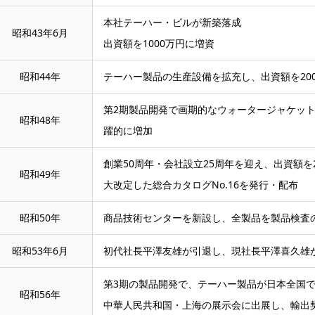
本社テーハー・ビルが新築落成
昭和43年6月
出資額を1000万円に増資
昭和44年
テーハー製品の生産設備を拡充し、出資額を20
第2期製品開発で画期的なウォータージャケット
昭和48年
躍的に増加
創業50周年・会社設立25周年を迎え、出資額を2
昭和49年
大改定した総合カタログNo.16を発行・配布
昭和50年
商品技術センターを新設し、全製品を製品検査
昭和53年6月
初代社長平澤友雄が引退し、現社長平澤喜久雄
第3期の製品開発で、テーハー製品が日本全国
昭和56年
中華人民共和国・上海の展示会に出展し、輸出