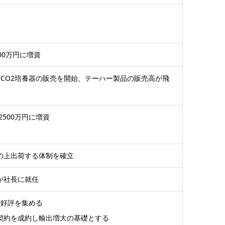
00万円に増資
CO2培養器の販売を開始、テーハー製品の販売高が飛
500万円に増資
の上出荷する体制を確立
が社長に就任
で好評を集める
契約を成約し輸出増大の基礎とする