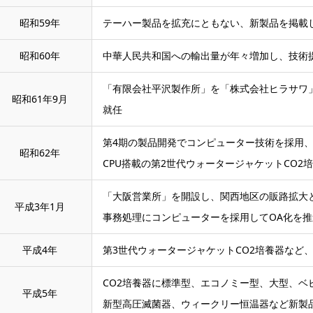
昭和59年
テーハー製品を拡充にともない、新製品を掲載し
昭和60年
中華人民共和国への輸出量が年々増加し、技術提
「有限会社平沢製作所」を「株式会社ヒラサワ」
昭和61年9月
就任
第4期の製品開発でコンピューター技術を採用、
昭和62年
CPU搭載の第2世代ウォータージャケットCO2
「大阪営業所」を開設し、関西地区の販路拡大
平成3年1月
事務処理にコンピューターを採用してOA化を
平成4年
第3世代ウォータージャケットCO2培養器など
CO2培養器に標準型、エコノミー型、大型、
平成5年
新型高圧滅菌器、ウィークリー恒温器など新製