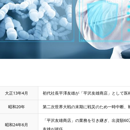
HISTORY
大正13年4月
初代社長平澤友雄が「平沢友雄商店」として医
昭和20年
第二次世界大戦の末期に戦災のため一時中断、
「平沢友雄商店」の業務を引き継ぎ、出資額6
昭和24年6月
友雄が就任