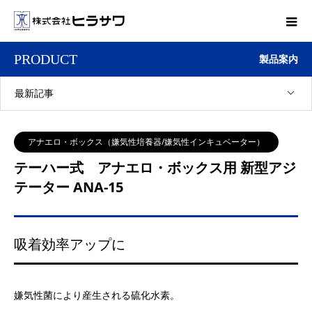
PRODUCT
製品案内
最新記事
アナエロ・ボックス（嫌気性培養器/嫌気性インキュベーター）
テーハー式 アナエロ・ボックス用 新型アジ
テーター ANA-15
吸着効率アップに
嫌気性菌により産生される硫化水素。